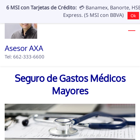
Skip
6 MSI con Tarjetas de Crédito:
💳 Banamex, Banorte, HSB
to
Express. (5 MSI con BBVA)
Ok
main
content
Asesor AXA
Tel: 662-333-6600
Seguro de Gastos Médicos
Mayores